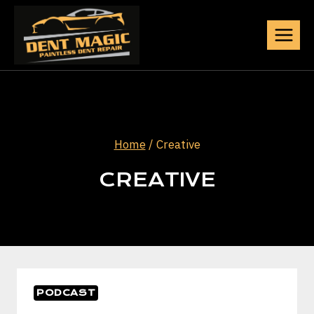
Skip
to
content
Home
/
Creative
CREATIVE
PODCAST